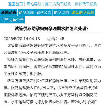
|
|
|
返回首页
网站导航
第三方助孕机构
供卵代孕机构
新闻动态
助孕新闻
助孕公告
助孕动态
试管助孕新闻
试管助孕公告
试管供卵助孕妈妈孕晚期水肿怎么处理？
2025/5/20 14:04:13 点击：
45
试管供卵助孕妈妈妊娠生理性水肿多发于孕28周后，与血
容量增加40%及子宫压迫下腔静脉有关。
特征为试管供卵助孕妈妈踝部凹陷性水肿，晨轻暮重，无
蛋白尿和高血压。需警惕子痫前期的病理性水肿，其特点为
突发性面部或手部肿胀。
改善方法包括左侧卧位减轻静脉压迫，日间穿戴医用弹力
袜。限制钠盐摄入在6g/日以下，适量补充优质蛋白维持血
浆胶体渗透压。抬高下肢时应在小腿下方垫枕避免腘窝受
压，水中运动可借助浮力促进淋巴回流。若24小时尿蛋白