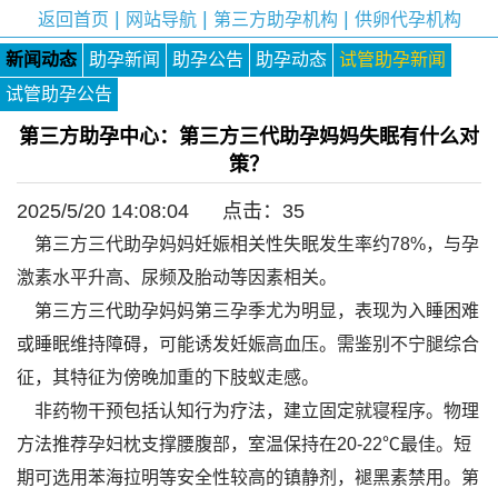
|
|
|
返回首页
网站导航
第三方助孕机构
供卵代孕机构
新闻动态
助孕新闻
助孕公告
助孕动态
试管助孕新闻
试管助孕公告
第三方助孕中心：第三方三代助孕妈妈失眠有什么对
策？
2025/5/20 14:08:04 点击：
35
第三方三代助孕妈妈妊娠相关性失眠发生率约78%，与孕
激素水平升高、尿频及胎动等因素相关。
第三方三代助孕妈妈第三孕季尤为明显，表现为入睡困难
或睡眠维持障碍，可能诱发妊娠高血压。需鉴别不宁腿综合
征，其特征为傍晚加重的下肢蚁走感。
非药物干预包括认知行为疗法，建立固定就寝程序。物理
方法推荐孕妇枕支撑腰腹部，室温保持在20-22℃最佳。短
期可选用苯海拉明等安全性较高的镇静剂，褪黑素禁用。第