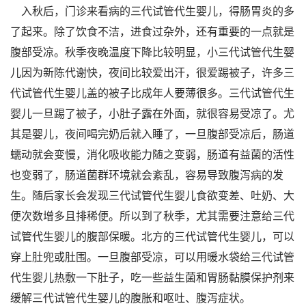
入秋后，门诊来看病的三代试管代生婴儿，得肠胃炎的多
了起来。除了饮食不洁，进食过杂外，还有重要的一点就是
腹部受凉。秋季夜晚温度下降比较明显，小三代试管代生婴
儿因为新陈代谢快，夜间比较爱出汗，很爱踢被子，许多三
代试管代生婴儿盖的被子比成年人要薄很多。三代试管代生
婴儿一旦踢了被子，小肚子露在外面，就很容易受凉了。尤
其是婴儿，夜间喝完奶后就入睡了，一旦腹部受凉后，肠道
蠕动就会变慢，消化吸收能力随之变弱，肠道有益菌的活性
也变弱了，肠道菌群环境就会紊乱，容易导致腹泻病的发
生。随后家长会发现三代试管代生婴儿食欲变差、吐奶、大
便次数增多且排稀便。所以到了秋季，尤其需要注意给三代
试管代生婴儿的腹部保暖。北方的三代试管代生婴儿，可以
穿上肚兜或肚围。一旦腹部受凉，可以用暖水袋给三代试管
代生婴儿热敷一下肚子，吃一些益生菌和胃肠黏膜保护剂来
缓解三代试管代生婴儿的腹胀和呕吐、腹泻症状。